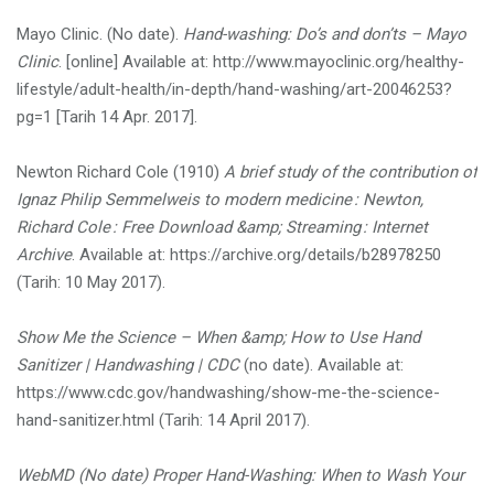
Mayo Clinic. (No date).
Hand-washing: Do’s and don’ts – Mayo
Clinic
. [online] Available at: http://www.mayoclinic.org/healthy-
lifestyle/adult-health/in-depth/hand-washing/art-20046253?
pg=1 [
Tarih
14 Apr. 2017].
Newton Richard Cole (1910)
A brief study of the contribution of
Ignaz Philip Semmelweis to modern medicine : Newton,
Richard Cole : Free Download &amp; Streaming : Internet
Archive
. Available at: https://archive.org/details/b28978250
(
Tarih
: 10 May 2017).
Show Me the Science – When &amp; How to Use Hand
Sanitizer | Handwashing | CDC
(no date). Available at:
https://www.cdc.gov/handwashing/show-me-the-science-
hand-sanitizer.html (
Tarih
: 14 April 2017).
WebMD (No date) Proper Hand-Washing: When to Wash Your