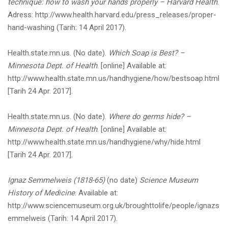
technique: how to wash your hands properly – Harvard Health
.
Adress: http://www.health.harvard.edu/press_releases/proper-
hand-washing (Tarih: 14 April 2017).
Health.state.mn.us. (No date).
Which Soap is Best? –
Minnesota Dept. of Health
. [online] Available at:
http://www.health.state.mn.us/handhygiene/how/bestsoap.html
[Tarih 24 Apr. 2017].
Health.state.mn.us. (No date).
Where do germs hide? –
Minnesota Dept. of Health
. [online] Available at:
http://www.health.state.mn.us/handhygiene/why/hide.html
[Tarih 24 Apr. 2017].
Ignaz Semmelweis (1818-65)
(no date)
Science Museum
History of Medicine
. Available at:
http://www.sciencemuseum.org.uk/broughttolife/people/ignazs
emmelweis (
Tarih
: 14 April 2017).