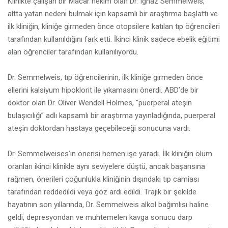
Klinikte çalışan bir Macar hekim olan Dr. Ignaz Semmelweis,
altta yatan nedeni bulmak için kapsamlı bir araştırma başlattı ve
ilk kliniğin, kliniğe girmeden önce otopsilere katılan tıp öğrencileri
tarafından kullanıldığını fark etti. İkinci klinik sadece ebelik eğitimi
alan öğrenciler tarafından kullanılıyordu.
Dr. Semmelweis, tıp öğrencilerinin, ilk kliniğe girmeden önce
ellerini kalsiyum hipoklorit ile yıkamasını önerdi. ABD’de bir
doktor olan Dr. Oliver Wendell Holmes, “puerperal ateşin
bulaşıcılığı” adlı kapsamlı bir araştırma yayınladığında, puerperal
ateşin doktordan hastaya geçebileceği sonucuna vardı.
Dr. Semmelweises’ın önerisi hemen işe yaradı. İlk kliniğin ölüm
oranları ikinci klinikle aynı seviyelere düştü, ancak başarısına
rağmen, önerileri çoğunlukla kliniğinin dışındaki tıp camiası
tarafından reddedildi veya göz ardı edildi. Trajik bir şekilde
hayatının son yıllarında, Dr. Semmelweis alkol bağımlısı haline
geldi, depresyondan ve muhtemelen kavga sonucu darp