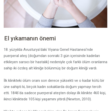
p
a
El yıkamanın önemi
18. yüzyılda Avusturya’daki Viyana Genel Hastanesi’nde
puerperal ateş (doğumdan sonraki 3 gün içerisinde kadınları
etkileyen sarsıcı bir hastalık) nedeniyle çok farklı ölüm oranlarına
sahip iki özdeş alt kliniğe bölünmüş bir doğum kliniği vardı.
İlk klinikteki ölüm oranı son derece yüksekti ve o kadar kötü bir
üne sahipti ki, birçok kadın sokaklarda doğum yapmayı tercih
etti. 1846’da sadece puerperal ateşten dolayı ilk klinikte 460 kişi,
ikinci kliniktede 105 kişi yaşamını yitirdi.(Newton, 2010).