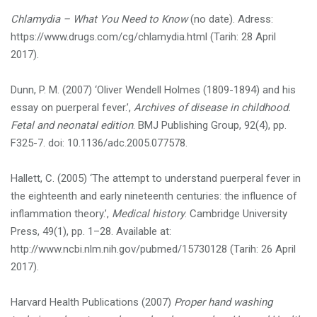
Chlamydia – What You Need to Know
(no date). Adress:
https://www.drugs.com/cg/chlamydia.html (Tarih: 28 April
2017).
Dunn, P. M. (2007) ‘Oliver Wendell Holmes (1809-1894) and his
essay on puerperal fever.’,
Archives of disease in childhood.
Fetal and neonatal edition
. BMJ Publishing Group, 92(4), pp.
F325-7. doi: 10.1136/adc.2005.077578.
Hallett, C. (2005) ‘The attempt to understand puerperal fever in
the eighteenth and early nineteenth centuries: the influence of
inflammation theory.’,
Medical history
. Cambridge University
Press, 49(1), pp. 1–28. Available at:
http://www.ncbi.nlm.nih.gov/pubmed/15730128 (Tarih: 26 April
2017).
Harvard Health Publications (2007)
Proper hand washing