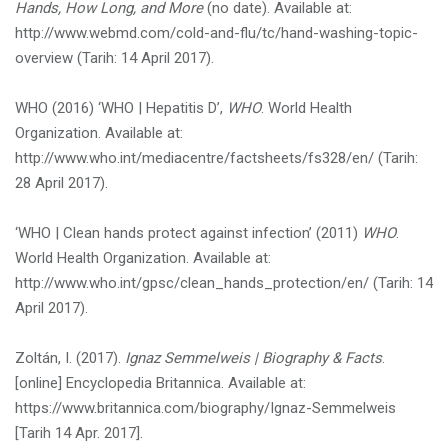
Hands, How Long, and More
(no date). Available at:
http://www.webmd.com/cold-and-flu/tc/hand-washing-topic-
overview (
Tarih
: 14 April 2017).
WHO (2016) ‘WHO | Hepatitis D’,
WHO
. World Health
Organization. Available at:
http://www.who.int/mediacentre/factsheets/fs328/en/ (
Tarih
:
28 April 2017).
‘WHO | Clean hands protect against infection’ (2011)
WHO
.
World Health Organization. Available at:
http://www.who.int/gpsc/clean_hands_protection/en/ (
Tarih
: 14
April 2017).
Zoltán, I. (2017).
Ignaz Semmelweis | Biography & Facts
.
[online] Encyclopedia Britannica. Available at:
https://www.britannica.com/biography/Ignaz-Semmelweis
[
Tarih
14 Apr. 2017].