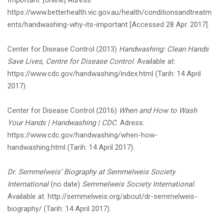
important
. [online] Adress:
https://www.betterhealth.vic.gov.au/health/conditionsandtreatm
ents/handwashing-why-its-important [Accessed 28 Apr. 2017].
Center for Disease Control (2013)
Handwashing: Clean Hands
Save Lives
,
Centre for Disease Control
. Available at:
https://www.cdc.gov/handwashing/index.html (Tarih: 14 April
2017).
Center for Disease Control (2016)
When and How to Wash
Your Hands | Handwashing | CDC
. Adress:
https://www.cdc.gov/handwashing/when-how-
handwashing.html (Tarih: 14 April 2017).
Dr. Semmelweis’ Biography at Semmelweis Society
International
(no date)
Semmelweis Society International
.
Available at: http://semmelweis.org/about/dr-semmelweis-
biography/ (Tarih: 14 April 2017).