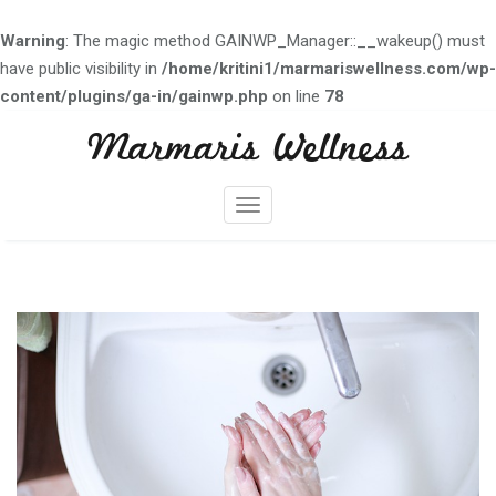
Warning
: The magic method GAINWP_Manager::__wakeup() must
have public visibility in
/home/kritini1/marmariswellness.com/wp-
content/plugins/ga-in/gainwp.php
on line
78
Skip
Marmaris Wellness
to
content
M
e
n
ü
y
ü
a
ç
/
k
a