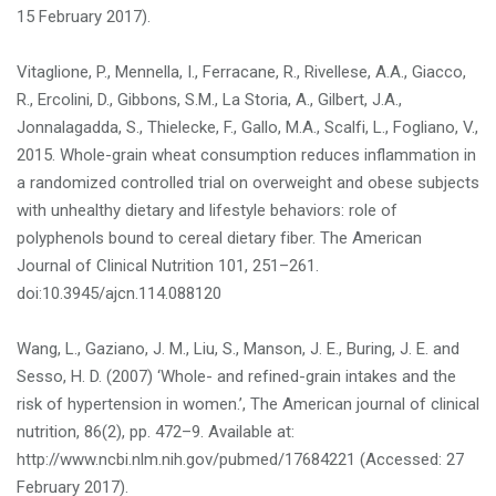
15 February 2017).
Vitaglione, P., Mennella, I., Ferracane, R., Rivellese, A.A., Giacco,
R., Ercolini, D., Gibbons, S.M., La Storia, A., Gilbert, J.A.,
Jonnalagadda, S., Thielecke, F., Gallo, M.A., Scalfi, L., Fogliano, V.,
2015. Whole-grain wheat consumption reduces inflammation in
a randomized controlled trial on overweight and obese subjects
with unhealthy dietary and lifestyle behaviors: role of
polyphenols bound to cereal dietary fiber. The American
Journal of Clinical Nutrition 101, 251–261.
doi:10.3945/ajcn.114.088120
Wang, L., Gaziano, J. M., Liu, S., Manson, J. E., Buring, J. E. and
Sesso, H. D. (2007) ‘Whole- and refined-grain intakes and the
risk of hypertension in women.’, The American journal of clinical
nutrition, 86(2), pp. 472–9. Available at:
http://www.ncbi.nlm.nih.gov/pubmed/17684221 (Accessed: 27
February 2017).