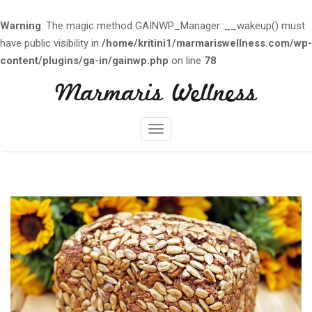
Warning
: The magic method GAINWP_Manager::__wakeup() must
have public visibility in
/home/kritini1/marmariswellness.com/wp-
content/plugins/ga-in/gainwp.php
on line
78
Skip
Marmaris Wellness
to
content
M
e
n
ü
y
ü
a
ç
/
k
a