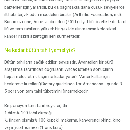
Buna ek olarak, lif iltihaplanmayı azaltır ve bağırsakta yaşayan
bakteriler için yararlıdır, bu da bağırsakta daha düşük seviyelerde
iltihabı teşvik eden maddeleri bırakır. (Arthritis Foundation, n.d).
Bunun üzerine, Aune ve digerleri (2011) diyet lifi, özellikle de tahıl
lifi ve tam tahılların yüksek bir şekilde alınmasının kolorektal
kanser riskini azalttığını ileri sürmektedir.
Ne kadar bütün tahıl yemeliyiz?
Bütün tahılların sağlık etkileri sayısızdır. Avantajları bir sürü
araştırma tarafından doğrulanır. Ancak istenen sonuçların
hepsini elde etmek için ne kadar yeter? “Amerikalılar için
beslenme kuralları”(Dietary guidelines for Americans), günde 3-
5 porsiyon tam tahıl tüketimini önermektedir.
Bir porsiyon tam tahıl neyle eşittir:
1 dilim% 100 tahıl ekmeği
½ fincan pişmiş% 100 kepekli makarna, kahverengi pirinç, kino
veya yulaf ezmesi (1 ons kuru)