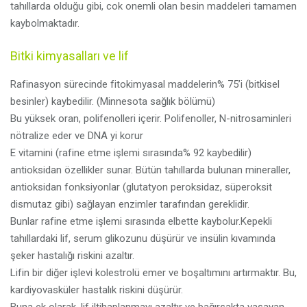
tahıllarda olduğu gibi, cok onemli olan besin maddeleri tamamen
kaybolmaktadır.
Bitki kimyasalları ve lif
Rafinasyon sürecinde fitokimyasal maddelerin% 75’i (bitkisel
besinler) kaybedilir. (Minnesota sağlık bölümü)
Bu yüksek oran, polifenolleri içerir. Polifenoller, N-nitrosaminleri
nötralize eder ve DNA yi korur
E vitamini (rafine etme işlemi sırasında% 92 kaybedilir)
antioksidan özellikler sunar. Bütün tahıllarda bulunan mineraller,
antioksidan fonksiyonlar (glutatyon peroksidaz, süperoksit
dismutaz gibi) sağlayan enzimler tarafından gereklidir.
Bunlar rafine etme işlemi sırasında elbette kaybolur.Kepekli
tahıllardaki lif, serum glikozunu düşürür ve insülin kıvamında
şeker hastalığı riskini azaltır.
Lifin bir diğer işlevi kolestrolü emer ve boşaltımını artırmaktır. Bu,
kardiyovasküler hastalık riskini düşürür.