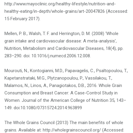
http://www.mayoclinic.org/healthy-lifestyle/nutrition-and-
healthy-eating/in-depth/whole-grains/art-20047826 (Accessed:
15 February 2017).
Mellen, P. B., Walsh, T. F. and Herrington, D. M. (2008) ‘Whole
grain intake and cardiovascular disease: A meta-analysis’,
Nutrition, Metabolism and Cardiovascular Diseases, 18(4), pp.
283–290. doi: 10.1016/j.numecd.2006.12.008.
Mourouti, N., Kontogianni, M.D., Papavagelis, C., Psaltopoulou, T.,
Kapetanstrataki, M.G., Plytzanopoulou, P., Vassilakou, T.,
Malamos, N., Linos, A., Panagiotakos, D.B., 2016. Whole Grain
Consumption and Breast Cancer: A Case-Control Study in
Women. Journal of the American College of Nutrition 35, 143–
149. doi:10.1080/07315724.2014.963899
The Whole Grains Council (2013) The main benefits of whole
grains. Available at: http://wholegrainscouncil.org/ (Accessed: