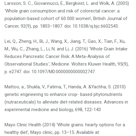
Larsson, S. C., Giovannucci, E., Bergkvist, L. and Wolk, A. (2005)
‘Whole grain consumption and risk of colorectal cancer: a
population-based cohort of 60 000 women’, British Journal of
Cancer, 92(9), pp. 1803–1807. doi: 10.1038/sj.bjc.6602543.
Lei, Q., Zheng, H., Bi, J., Wang, X., Jiang, T., Gao, X., Tian, F., Xu,
M., Wu, C., Zhang, L., Li, N. and Li, J. (2016) ‘Whole Grain Intake
Reduces Pancreatic Cancer Risk: A Meta-Analysis of
Observational Studies.’, Medicine. Wolters Kluwer Health, 95(9),
p. e2747. doi: 10.1097/MD.0000000000002747.
Mattoo, a., Shukla, V., Fatima, T., Handa, A. &Yachha, S. (2010)
genetic engineering to enhance crop- based phytonutrients
(nutraceuticals) to alleviate diet-related diseases. Advances in
experimental medicine and biology, 698, 122-143
Mayo Clinic Health (2014) ‘Whole grains: hearty options for a
healthy diet’, Mayo clinic, pp. 13–15. Available at: