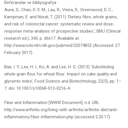
Referanslar ve bibliyografya
Aune, D., Chan, D. S. M., Lau, R., Vieira, R., Greenwood, D. C.,
Kampman, E. and Norat, T. (2011) ‘Dietary fibre, whole grains,
and risk of colorectal cancer: systematic review and dose-
response meta-analysis of prospective studies.’, BMJ (Clinical
research ed.), 343, p. d6617. Available at:
http://www.ncbi.nlm.nih.gov/pubmed/22074852 (Accessed: 27
February 2017).
Bae, I. Y., Lee, H. I., Ko, A. and Lee, H. G. (2013) ‘Substituting
whole grain flour for wheat flour: Impact on cake quality and
glycemic index’, Food Science and Biotechnology, 22(5), pp. 1–
7. doi: 10.1007/s10068-013-0216-4.
Fiber and Inflammation [WWW Document], n.d. URL
http://www.arthritis.org/living-with-arthritis/arthritis-diet/anti-
inflammatory/fiber-inflammation.php (accessed 2.20.17).